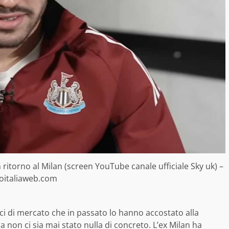
 ritorno al Milan (screen YouTube canale ufficiale Sky uk) –
ioitaliaweb.com
oci di mercato che in passato lo hanno accostato alla
 non ci sia mai stato nulla di concreto. L’ex Milan ha