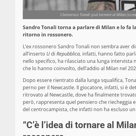
Clamoroso Tonali: può tornare al Milan (scree
Sandro Tonali torna a parlare di Milan e lo fa 
ritorno in rossonero.
L’ex rossonero Sandro Tonali non sembra aver dime
all’inserto
U
di
Repubblica,
infatti, hanno fatto par
nello specifico, ha rilasciato una lunga intervist
che lo hanno coinvolto, dell’addio al Milan nel 202
Dopo essere rientrato dalla lunga squalifica, To
perno per il Newcastle. Il giocatore, infatti, si è 
ritrovato al Newcastle, dove ha finalmente trovato
però, rappresenta quel pensiero che riecheggia 
del centrocampista, che infatti non ha escluso un
“C’è l’idea di tornare al Mila