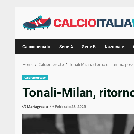
Skip
to
content
Calciomercato
Serie A
Serie B
Nazionale
Home
Calciomercato
Tonali-Milan, ritorno di fiamma possi
Calciomercato
Tonali-Milan, ritorn
Mariagrazia
Febbraio 28, 2025