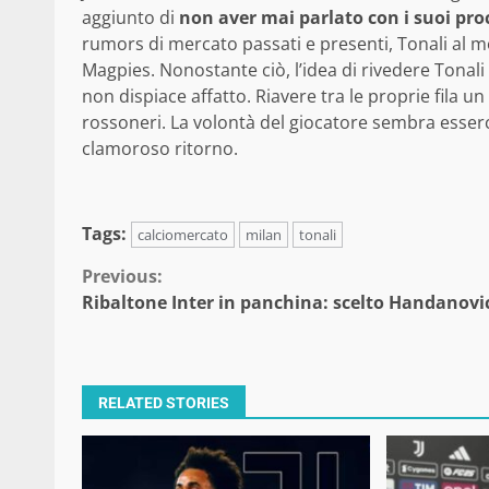
aggiunto di
non aver mai parlato con i suoi pro
rumors di mercato passati e presenti, Tonali al mom
Magpies. Nonostante ciò, l’idea di rivedere Tonali 
non dispiace affatto. Riavere tra le proprie fila un
rossoneri. La volontà del giocatore sembra esser
clamoroso ritorno.
Tags:
calciomercato
milan
tonali
Continue
Previous:
Ribaltone Inter in panchina: scelto Handanovi
Reading
RELATED STORIES