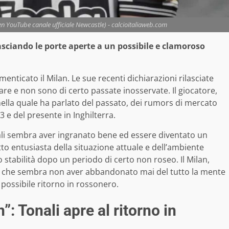
n YouTube canale ufficiale Newcastle) - calcioitaliaweb.com
lasciando le porte aperte a un possibile e clamoroso
nticato il Milan. Le sue recenti dichiarazioni rilasciate
lare e non sono di certo passate inosservate. Il giocatore,
a nella quale ha parlato del passato, dei rumors di mercato
3 e del presente in Inghilterra.
nali sembra aver ingranato bene ed essere diventato un
detto entusiasta della situazione attuale e dell’ambiente
 stabilità dopo un periodo di certo non roseo. Il Milan,
e che sembra non aver abbandonato mai del tutto la mente
 possibile ritorno in rossonero.
n”: Tonali apre al ritorno in